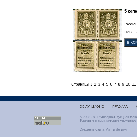
5 копе
Размен
Цена: 2
Страницы
1
2
3
4
5
6
7
8
9
10
11
ОБ АУКЦИОНЕ
ПРАВИЛА
© 2008-2011 "Интернет-аукцион мон
Торговые марки, которые упоминают
Создание сайта:
Ай Ти Легион