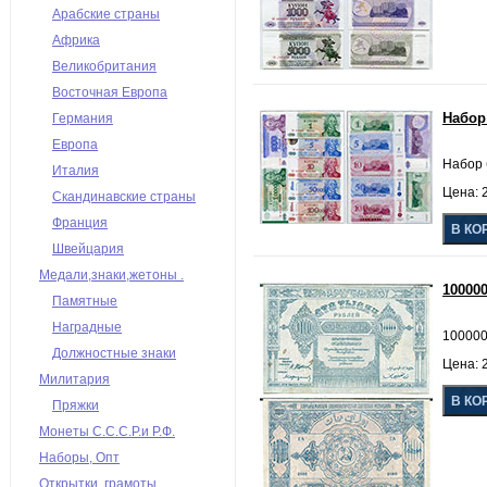
Арабские страны
Африка
Великобритания
Восточная Европа
Набор
Германия
Европа
Набор 
Италия
Цена: 2
Скандинавские страны
Франция
Швейцария
Медали,знаки,жетоны .
10000
Памятные
Наградные
100000
Должностные знаки
Цена: 2
Милитария
Пряжки
Монеты С.С.С.Р.и Р.Ф.
Наборы, Опт
Открытки, грамоты,