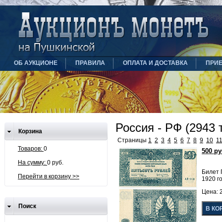
ОБ АУКЦИОНЕ
ПРАВИЛА
ОПЛАТА И ДОСТАВКА
ПРИ
Россия - РФ (2943 
Корзина
Страницы
1
2
3
4
5
6
7
8
9
10
1
Товаров:
0
500 р
На сумму:
0 руб.
Билет 
Перейти в корзину >>
1920 го
Цена: 2
Поиск