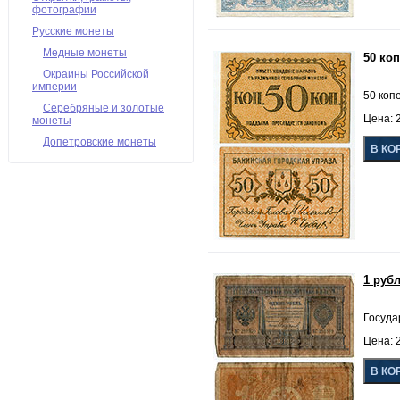
фотографии
Русские монеты
Медные монеты
50 ко
Окраины Российской
империи
50 коп
Серебряные и золотые
Цена: 2
монеты
Допетровские монеты
1 руб
Госуда
Цена: 2