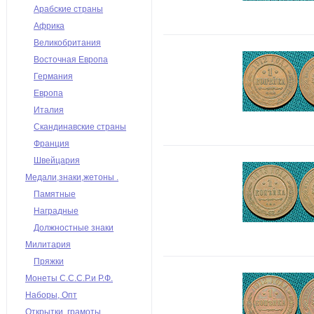
Арабские страны
Африка
Великобритания
Восточная Европа
Германия
Европа
Италия
Скандинавские страны
Франция
Швейцария
Медали,знаки,жетоны .
Памятные
Наградные
Должностные знаки
Милитария
Пряжки
Монеты С.С.С.Р.и Р.Ф.
Наборы, Опт
Открытки, грамоты,