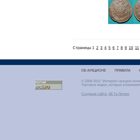
Страницы 1
2
3
4
5
6
7
8
9
10
11
ОБ АУКЦИОНЕ
ПРАВИЛА
© 2008-2011 "Интернет-аукцион мон
Торговые марки, которые упоминают
Создание сайта:
Ай Ти Легион