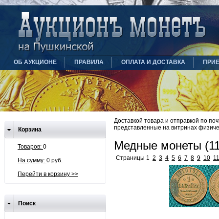
ОБ АУКЦИОНЕ
ПРАВИЛА
ОПЛАТА И ДОСТАВКА
ПРИ
Доставкой товара и отправкой по по
представленные на витринах физиче
Корзина
Медные монеты (11
Товаров:
0
Страницы 1
2
3
4
5
6
7
8
9
10
1
На сумму:
0 руб.
Перейти в корзину >>
Поиск