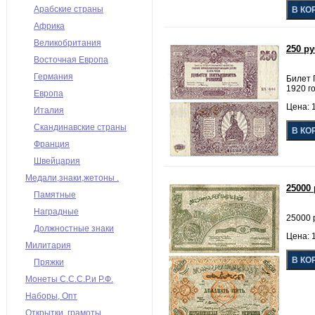
Арабские страны
Африка
Великобритания
250 р
Восточная Европа
Германия
Билет 
1920 го
Европа
Цена: 1
Италия
Скандинавские страны
Франция
Швейцария
Медали,знаки,жетоны .
25000
Памятные
Наградные
25000 
Должностные знаки
Цена: 1
Милитария
Пряжки
Монеты С.С.С.Р.и Р.Ф.
Наборы, Опт
Открытки, грамоты,