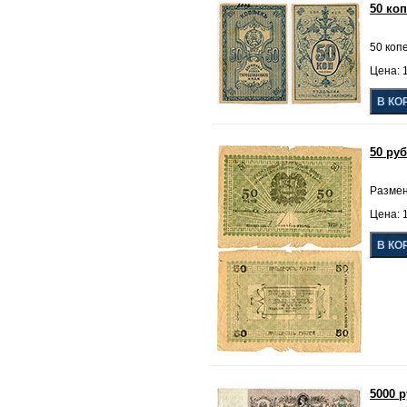
50 коп
50 копе
Цена: 1
50 ру
Размен
Цена: 1
5000 