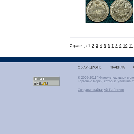
Страницы 1
2
3
4
5
6
7
8
9
10
11
ОБ АУКЦИОНЕ
ПРАВИЛА
© 2008-2011 "Интернет-аукцион мон
Торговые марки, которые упоминают
Создание сайта:
Ай Ти Легион