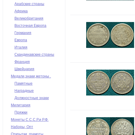
Арабские страны
Африка
Великобритания
Восточная Европа
Германия
Европа
Италия
Скандинавские страны
Франция
Швейцария
Медали,знаки,жетоны .
Памятные
Наградные
Должностные знаки
Милитария
Пряжки
Монеты С.С.С.Р.и Р.Ф.
Наборы, Опт
Открытки, грамоты,