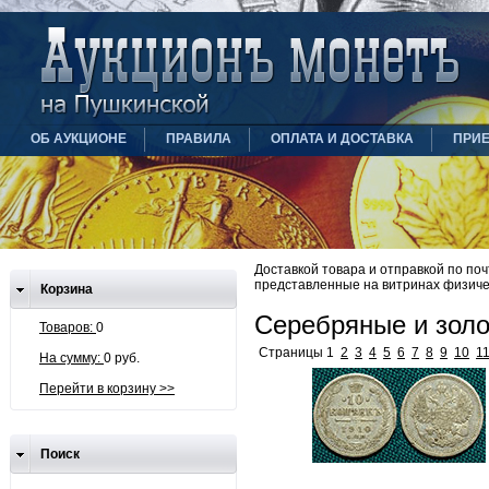
ОБ АУКЦИОНЕ
ПРАВИЛА
ОПЛАТА И ДОСТАВКА
ПРИ
Доставкой товара и отправкой по по
представленные на витринах физиче
Корзина
Серебряные и золо
Товаров:
0
Страницы 1
2
3
4
5
6
7
8
9
10
1
На сумму:
0 руб.
Перейти в корзину >>
Поиск