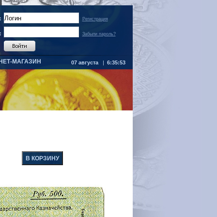
:
Регистрация
:
Забыли пароль?
НЕТ-МАГАЗИН
07 августа
|
6:35:53