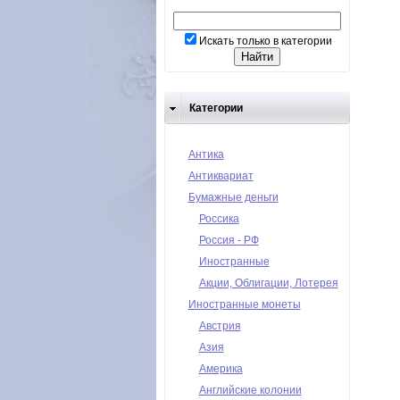
Искать только в категории
Категории
Антика
Антиквариат
Бумажные деньги
Россика
Россия - РФ
Иностранные
Акции, Облигации, Лотерея
Иностранные монеты
Австрия
Азия
Америка
Английские колонии