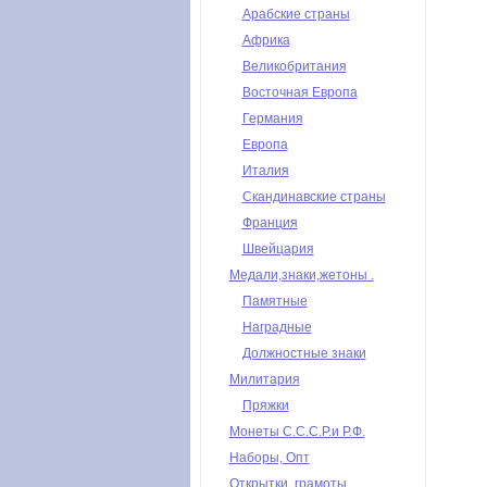
Арабские страны
Африка
Великобритания
Восточная Европа
Германия
Европа
Италия
Скандинавские страны
Франция
Швейцария
Медали,знаки,жетоны .
Памятные
Наградные
Должностные знаки
Милитария
Пряжки
Монеты С.С.С.Р.и Р.Ф.
Наборы, Опт
Открытки, грамоты,