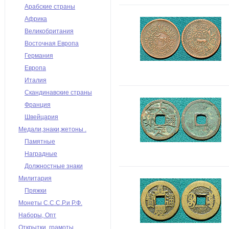
Арабские страны
Африка
Великобритания
Восточная Европа
Германия
Европа
Италия
Скандинавские страны
Франция
Швейцария
Медали,знаки,жетоны .
Памятные
Наградные
Должностные знаки
Милитария
Пряжки
Монеты С.С.С.Р.и Р.Ф.
Наборы, Опт
Открытки, грамоты,