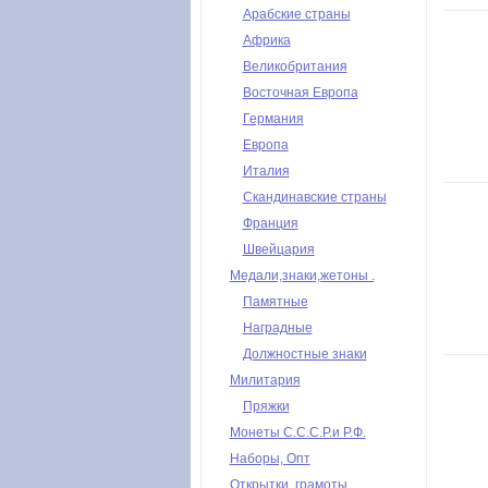
Арабские страны
Африка
Великобритания
Восточная Европа
Германия
Европа
Италия
Скандинавские страны
Франция
Швейцария
Медали,знаки,жетоны .
Памятные
Наградные
Должностные знаки
Милитария
Пряжки
Монеты С.С.С.Р.и Р.Ф.
Наборы, Опт
Открытки, грамоты,