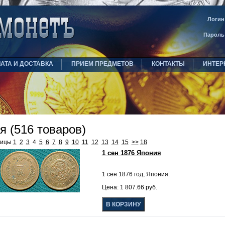
Логин
Пароль
АТА И ДОСТАВКА
ПРИЕМ ПРЕДМЕТОВ
КОНТАКТЫ
ИНТЕР
я (516 товаров)
ницы
1
2
3
4
5
6
7
8
9
10
11
12
13
14
15
>>
18
1 сен 1876 Япония
1 сен 1876 год, Япония.
Цена: 1 807.66 руб.