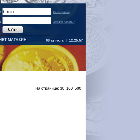
:
Регистрация
:
Забыли пароль?
НЕТ-МАГАЗИН
08 августа
|
12:25:58
На странице:
30
100
500