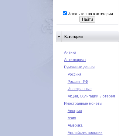
Искать только в категории
Категории
Антика
Антиквариат
Бумажные деньги
Россика
Россия - РФ
Иностранные
Акции, Облигации, Лотерея
Иностранные монеты
Австрия
Азия
Америка
Английские колонии