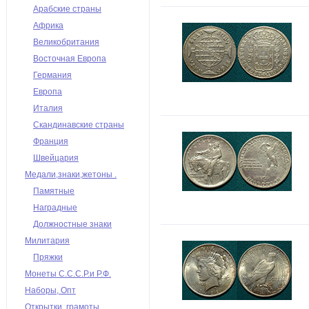
Арабские страны
Африка
Великобритания
Восточная Европа
Германия
Европа
Италия
Скандинавские страны
Франция
Швейцария
Медали,знаки,жетоны .
Памятные
Наградные
Должностные знаки
Милитария
Пряжки
Монеты С.С.С.Р.и Р.Ф.
Наборы, Опт
Открытки, грамоты,