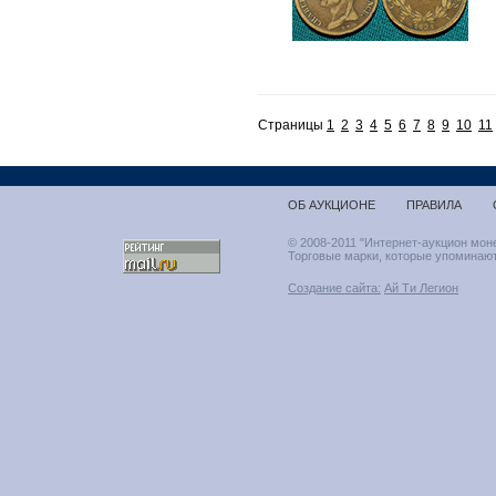
Страницы
1
2
3
4
5
6
7
8
9
10
11
ОБ АУКЦИОНЕ
ПРАВИЛА
© 2008-2011 "Интернет-аукцион мон
Торговые марки, которые упоминают
Создание сайта:
Ай Ти Легион