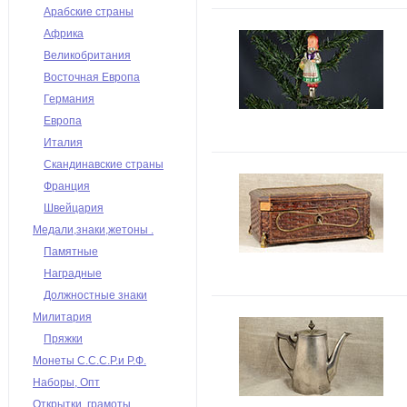
Арабские страны
Африка
Великобритания
Восточная Европа
Германия
Европа
Италия
Скандинавские страны
Франция
Швейцария
Медали,знаки,жетоны .
Памятные
Наградные
Должностные знаки
Милитария
Пряжки
Монеты С.С.С.Р.и Р.Ф.
Наборы, Опт
Открытки, грамоты,