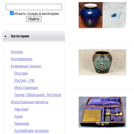
Искать только в категории
Категории
Антика
Антиквариат
Бумажные деньги
Россика
Россия - РФ
Иностранные
Акции, Облигации, Лотерея
Иностранные монеты
Австрия
Азия
Америка
Английские колонии