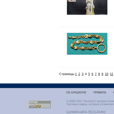
Страницы
1
2
3
4
5
6
7
8
9
10
11
ОБ АУКЦИОНЕ
ПРАВИЛА
© 2008-2011 "Интернет-аукцион мон
Торговые марки, которые упоминают
Создание сайта:
Ай Ти Легион