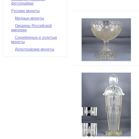
фотографии
Русские монеты
Медные монеты
Окраины Российской
империи
Серебряные и золотые
монеты
Допетровские монеты