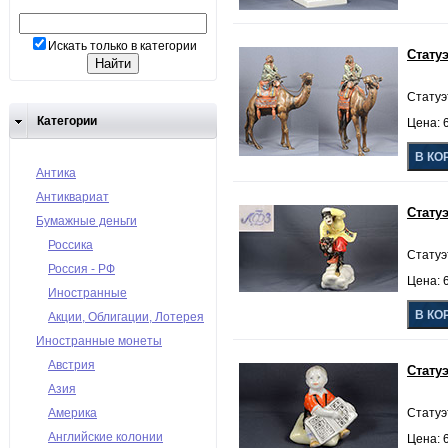
Искать только в категории
Стату
Статуэт
Категории
Цена: 6
Антика
Антиквариат
Стату
Бумажные деньги
Россика
Статуэ
Россия - РФ
Цена: 6
Иностранные
Акции, Облигации, Лотерея
Иностранные монеты
Австрия
Стату
Азия
Америка
Статуэ
Английские колонии
Цена: 6