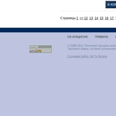
Страницы
1
<<
12
13
14
15
16
17
ОБ АУКЦИОНЕ
ПРАВИЛА
© 2008-2011 "Интернет-аукцион мон
Торговые марки, которые упоминают
Создание сайта:
Ай Ти Легион