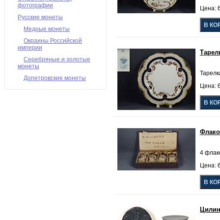
фотографии
Цена: 6
Русские монеты
Медные монеты
Окраины Российской
империи
Тарел
Серебряные и золотые
монеты
Тарелка
Допетровские монеты
Цена: 6
Флако
4 флак
Цена: 6
Цилин