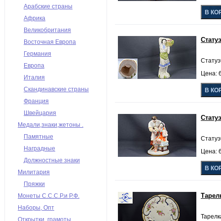
Арабские страны
Африка
Великобритания
Стату
Восточная Европа
Германия
Статуэ
Европа
Цена: 6
Италия
Скандинавские страны
Франция
Швейцария
Стату
Медали,знаки,жетоны .
Памятные
Статуэ
Наградные
Цена: 6
Должностные знаки
Милитария
Пряжки
Тарел
Монеты С.С.С.Р.и Р.Ф.
Наборы, Опт
Тарелк
Открытки, грамоты,