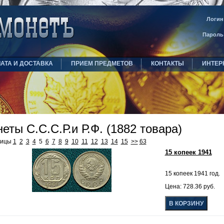
Логин
Пароль
АТА И ДОСТАВКА
ПРИЕМ ПРЕДМЕТОВ
КОНТАКТЫ
ИНТЕР
еты С.С.С.Р.и Р.Ф. (1882 товара)
ницы
1
2
3
4
5
6
7
8
9
10
11
12
13
14
15
>>
63
15 копеек 1941
15 копеек 1941 год.
Цена: 728.36 руб.