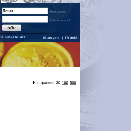
:
Регистрация
:
Забыли пароль?
НЕТ-МАГАЗИН
06 августа
|
17:19:54
На странице:
30
100
500