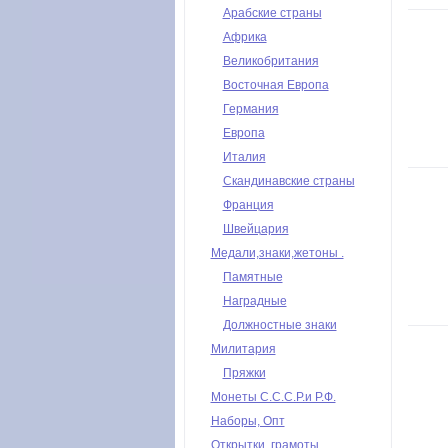
Арабские страны
Африка
Великобритания
Восточная Европа
Германия
Европа
Италия
Скандинавские страны
Франция
Швейцария
Медали,знаки,жетоны .
Памятные
Наградные
Должностные знаки
Милитария
Пряжки
Монеты С.С.С.Р.и Р.Ф.
Наборы, Опт
Открытки, грамоты,