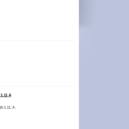
1.11 А
т.1.11, А.