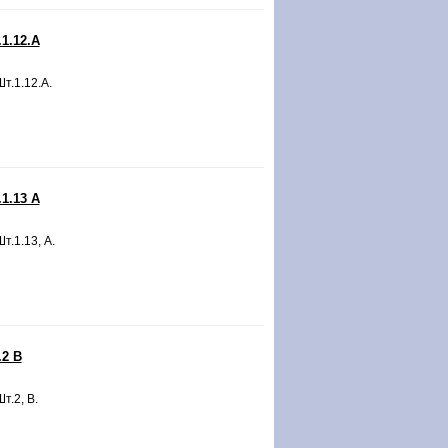
1.12.А
Шт.1.12.А.
1.13 А
т.1.13, А.
.2 В
т.2, В.