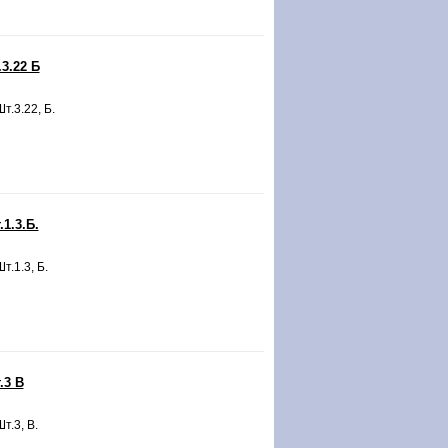
3.22 Б
т.3.22, Б.
1.3.Б.
т.1.3, Б.
.3 В
т.3, В.