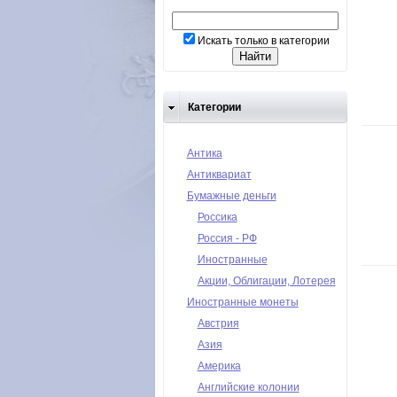
Искать только в категории
Категории
Антика
Антиквариат
Бумажные деньги
Россика
Россия - РФ
Иностранные
Акции, Облигации, Лотерея
Иностранные монеты
Австрия
Азия
Америка
Английские колонии