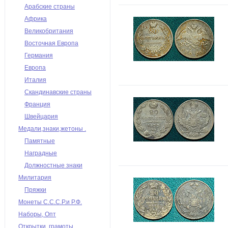
Арабские страны
Африка
Великобритания
Восточная Европа
Германия
Европа
Италия
Скандинавские страны
Франция
Швейцария
Медали,знаки,жетоны .
Памятные
Наградные
Должностные знаки
Милитария
Пряжки
Монеты С.С.С.Р.и Р.Ф.
Наборы, Опт
Открытки, грамоты,