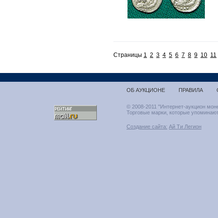
Страницы
1
2
3
4
5
6
7
8
9
10
11
ОБ АУКЦИОНЕ
ПРАВИЛА
© 2008-2011 "Интернет-аукцион мон
Торговые марки, которые упоминают
Создание сайта:
Ай Ти Легион