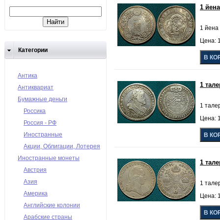
1 йен
1 йена
Цена: 
Категории
Антика
1 тал
Антиквариат
Бумажные деньги
1 талер
Россика
Цена: 
Россия - РФ
Иностранные
Акции, Облигации, Лотерея
Иностранные монеты
1 тал
Австрия
Азия
1 тале
Америка
Цена: 
Английские колонии
Арабские страны