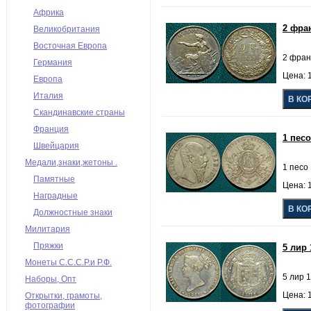
Африка
2 фра
Великобритания
Восточная Европа
2 фран
Германия
Цена: 
Европа
Италия
Скандинавские страны
Франция
1 пес
Швейцария
Медали,знаки,жетоны .
1 песо 
Памятные
Цена: 
Наградные
Должностные знаки
Милитария
Пряжки
5 лир
Монеты С.С.С.Р.и Р.Ф.
5 лир 
Наборы, Опт
Цена: 
Открытки, грамоты,
фотографии