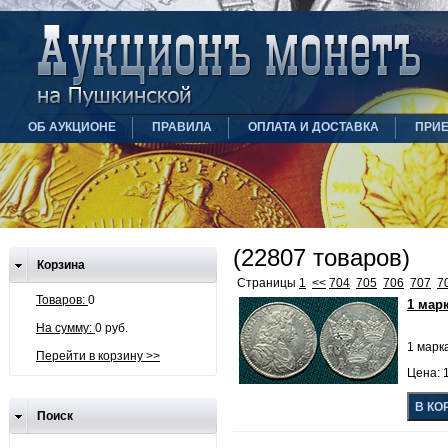
ОБ АУКЦИОНЕ
ПРАВИЛА
ОПЛАТА И ДОСТАВКА
ПРИ
(22807 товаров)
Корзина
Страницы
1
<<
704
705
706
707
7
Товаров:
0
1 мар
На сумму:
0 руб.
1 марк
Перейти в корзину >>
Цена: 
Поиск