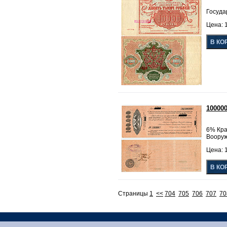
Госуда
Цена: 
10000
6% Кра
Вооруж
Цена: 
Страницы
1
<<
704
705
706
707
70