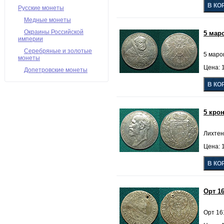
Русские монеты
Медные монеты
Окраины Российской
5 мар
империи
Серебряные и золотые
5 маро
монеты
Цена: 
Допетровские монеты
5 кро
Лихтен
Цена: 
Орт 1
Орт 16