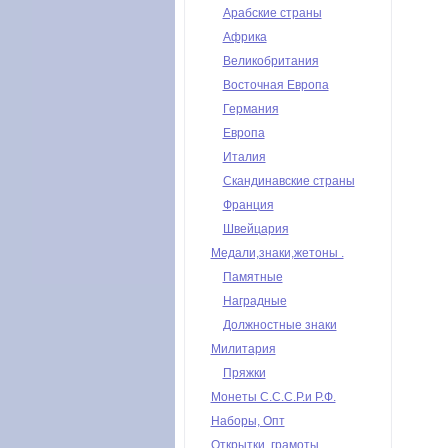
Арабские страны
Африка
Великобритания
Восточная Европа
Германия
Европа
Италия
Скандинавские страны
Франция
Швейцария
Медали,знаки,жетоны .
Памятные
Наградные
Должностные знаки
Милитария
Пряжки
Монеты С.С.С.Р.и Р.Ф.
Наборы, Опт
Открытки, грамоты,