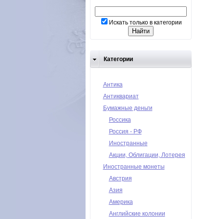
Искать только в категории
Категории
Антика
Антиквариат
Бумажные деньги
Россика
Россия - РФ
Иностранные
Акции, Облигации, Лотерея
Иностранные монеты
Австрия
Азия
Америка
Английские колонии