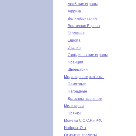
Арабские страны
Африка
Великобритания
Восточная Европа
Германия
Европа
Италия
Скандинавские страны
Франция
Швейцария
Медали,знаки,жетоны .
Памятные
Наградные
Должностные знаки
Милитария
Пряжки
Монеты С.С.С.Р.и Р.Ф.
Наборы, Опт
Открытки, грамоты,