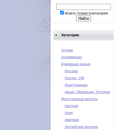
Искать только в категории
Категории
Антика
Антиквариат
Бумажные деньги
Россика
Россия - РФ
Иностранные
Акции, Облигации, Лотерея
Иностранные монеты
Австрия
Азия
Америка
Английские колонии