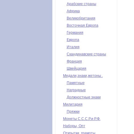
Арабские страны
Африка
Великобритания
Восточная Европа
Германия
Европа
Италия
Скандинавские страны
Франция
Швейцария
Медали,знаки,жетоны .
Памятные
Наградные
Должностные знаки
Милитария
Пряжки
Монеты С.С.С.Р.и Р.Ф.
Наборы, Опт
Открытки, грамоты,