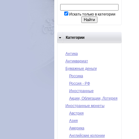
Искать только в категории
Категории
Антика
Антиквариат
Бумажные деньги
Россика
Россия - РФ
Иностранные
Акции, Облигации, Лотерея
Иностранные монеты
Австрия
Азия
Америка
Английские колонии