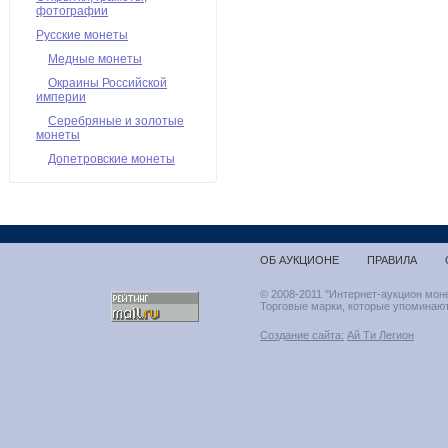
фотографии
Русские монеты
Медные монеты
Окраины Российской
империи
Серебряные и золотые
монеты
Допетровские монеты
ОБ АУКЦИОНЕ
ПРАВИЛА
© 2008-2011 "Интернет-аукцион мон
Торговые марки, которые упоминают
Создание сайта:
Ай Ти Легион