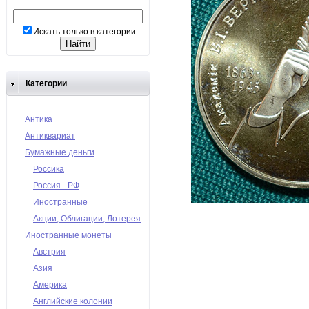
Искать только в категории
Категории
Антика
Антиквариат
Бумажные деньги
Россика
Россия - РФ
Иностранные
Акции, Облигации, Лотерея
Иностранные монеты
Австрия
Азия
Америка
Английские колонии