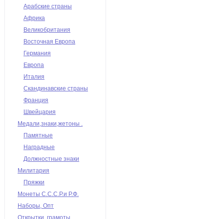
Арабские страны
Африка
Великобритания
Восточная Европа
Германия
Европа
Италия
Скандинавские страны
Франция
Швейцария
Медали,знаки,жетоны .
Памятные
Наградные
Должностные знаки
Милитария
Пряжки
Монеты С.С.С.Р.и Р.Ф.
Наборы, Опт
Открытки, грамоты,