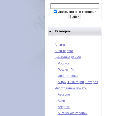
Искать только в категории
Категории
Антика
Антиквариат
Бумажные деньги
Россика
Россия - РФ
Иностранные
Акции, Облигации, Лотерея
Иностранные монеты
Австрия
Азия
Америка
Английские колонии