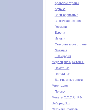
Арабские страны
Африка
Великобритания
Восточная Европа
Германия
Европа
Италия
Скандинавские страны
Франция
Швейцария
Медали,знаки,жетоны .
Памятные
Наградные
Должностные знаки
Милитария
Пряжки
Монеты С.С.С.Р.и Р.Ф.
Наборы, Опт
Открытки, грамоты,