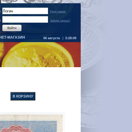
:
Регистрация
:
Забыли пароль?
НЕТ-МАГАЗИН
06 августа
|
3:28:09