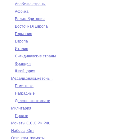
Арабские страны
Африка
Великобритания
Восточная Европа
Германия
Европа
Италия
Скандинавские страны
Франция
Швейцария
Медали,знаки,жетоны .
Памятные
Наградные
Должностные знаки
Милитария
Пряжки
Монеты С.С.С.Р.и Р.Ф.
Наборы, Опт
Открытки, грамоты,