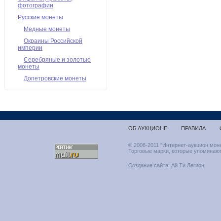
фотографии
Русские монеты
Медные монеты
Окраины Российской
империи
Серебряные и золотые
монеты
Допетровские монеты
ОБ АУКЦИОНЕ
ПРАВИЛА
© 2008-2011 "Интернет-аукцион мон
Торговые марки, которые упоминают
Создание сайта:
Ай Ти Легион