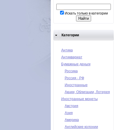
Искать только в категории
Категории
Антика
Антиквариат
Бумажные деньги
Россика
Россия - РФ
Иностранные
Акции, Облигации, Лотерея
Иностранные монеты
Австрия
Азия
Америка
Английские колонии