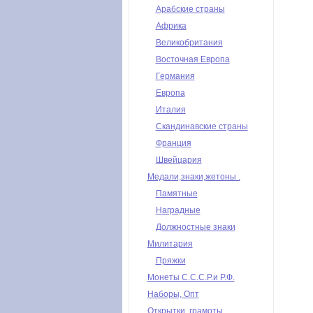
Арабские страны
Африка
Великобритания
Восточная Европа
Германия
Европа
Италия
Скандинавские страны
Франция
Швейцария
Медали,знаки,жетоны .
Памятные
Наградные
Должностные знаки
Милитария
Пряжки
Монеты С.С.С.Р.и Р.Ф.
Наборы, Опт
Открытки, грамоты,