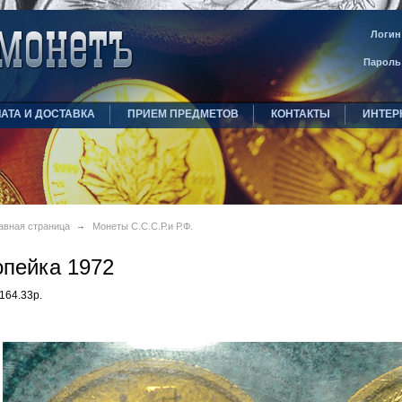
Логин
Пароль
АТА И ДОСТАВКА
ПРИЕМ ПРЕДМЕТОВ
КОНТАКТЫ
ИНТЕР
авная страница
Монеты С.С.С.Р.и Р.Ф.
опейка 1972
164.33р.