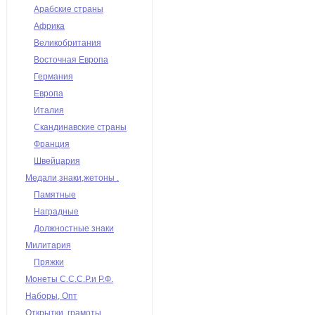
Арабские страны
Африка
Великобритания
Восточная Европа
Германия
Европа
Италия
Скандинавские страны
Франция
Швейцария
Медали,знаки,жетоны .
Памятные
Наградные
Должностные знаки
Милитария
Пряжки
Монеты С.С.С.Р.и Р.Ф.
Наборы, Опт
Открытки, грамоты,