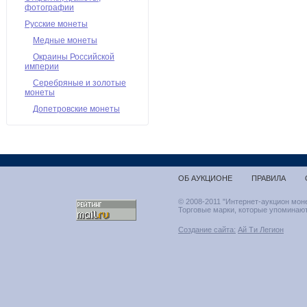
фотографии
Русские монеты
Медные монеты
Окраины Российской
империи
Серебряные и золотые
монеты
Допетровские монеты
ОБ АУКЦИОНЕ
ПРАВИЛА
© 2008-2011 "Интернет-аукцион мон
Торговые марки, которые упоминают
Создание сайта:
Ай Ти Легион