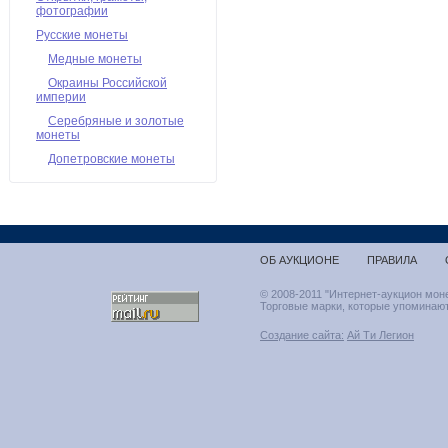
фотографии
Русские монеты
Медные монеты
Окраины Российской
империи
Серебряные и золотые
монеты
Допетровские монеты
ОБ АУКЦИОНЕ
ПРАВИЛА
© 2008-2011 "Интернет-аукцион мон
Торговые марки, которые упоминают
Создание сайта:
Ай Ти Легион