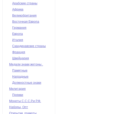
Арабские страны
Африка
Великобритания
Восточная Европа
Германия
Европа
Италия
Скандинавские страны
Франция
Швейцария
Медали,знаки,жетоны .
Памятные
Наградные
Должностные знаки
Милитария
Пряжки
Монеты С.С.С.Р.и Р.Ф.
Наборы, Опт
Открытки, грамоты,