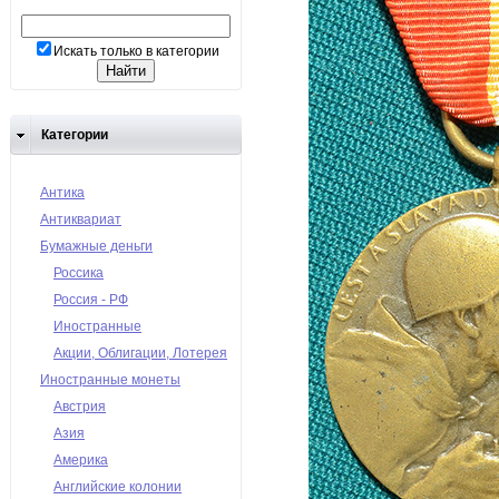
Искать только в категории
Категории
Антика
Антиквариат
Бумажные деньги
Россика
Россия - РФ
Иностранные
Акции, Облигации, Лотерея
Иностранные монеты
Австрия
Азия
Америка
Английские колонии