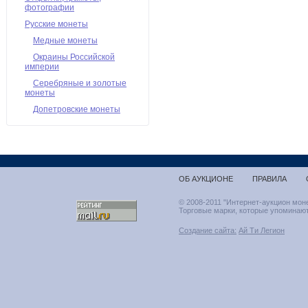
фотографии
Русские монеты
Медные монеты
Окраины Российской
империи
Серебряные и золотые
монеты
Допетровские монеты
ОБ АУКЦИОНЕ
ПРАВИЛА
© 2008-2011 "Интернет-аукцион мон
Торговые марки, которые упоминают
Создание сайта:
Ай Ти Легион