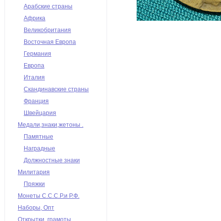
Арабские страны
Африка
Великобритания
Восточная Европа
Германия
Европа
Италия
Скандинавские страны
Франция
Швейцария
Медали,знаки,жетоны .
Памятные
Наградные
Должностные знаки
Милитария
Пряжки
Монеты С.С.С.Р.и Р.Ф.
Наборы, Опт
Открытки, грамоты,