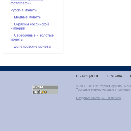
фотографии
Русские монеты
Медные монеты
Окраины Российской
империи
Серебряные и золотые
монеты
Допетровские монеты
ОБ АУКЦИОНЕ
ПРАВИЛА
© 2008-2011 "Интернет-аукцион мон
Торговые марки, которые упоминают
Создание сайта:
Ай Ти Легион