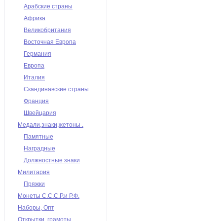
Арабские страны
Африка
Великобритания
Восточная Европа
Германия
Европа
Италия
Скандинавские страны
Франция
Швейцария
Медали,знаки,жетоны .
Памятные
Наградные
Должностные знаки
Милитария
Пряжки
Монеты С.С.С.Р.и Р.Ф.
Наборы, Опт
Открытки, грамоты,