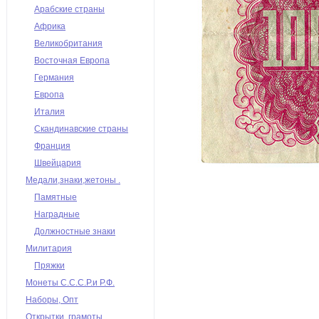
Арабские страны
Африка
Великобритания
Восточная Европа
Германия
Европа
Италия
Скандинавские страны
Франция
Швейцария
Медали,знаки,жетоны .
Памятные
Наградные
Должностные знаки
Милитария
Пряжки
Монеты С.С.С.Р.и Р.Ф.
Наборы, Опт
Открытки, грамоты,