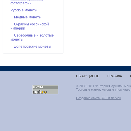
фотографии
Русские монеты
Медные монеты
Окраины Российской
империи
Серебряные и золотые
монеты
Допетровские монеты
ОБ АУКЦИОНЕ
ПРАВИЛА
© 2008-2011 "Интернет-аукцион мон
Торговые марки, которые упоминают
Создание сайта:
Ай Ти Легион