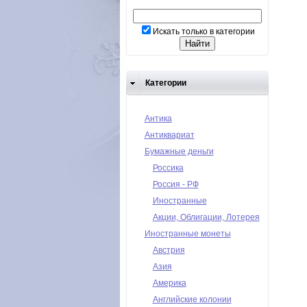
Искать только в категории
Категории
Антика
Антиквариат
Бумажные деньги
Россика
Россия - РФ
Иностранные
Акции, Облигации, Лотерея
Иностранные монеты
Австрия
Азия
Америка
Английские колонии