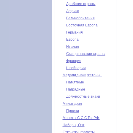
Арабские страны
Африка
Великобритания
Восточная Европа
Германия
Европа
Италия
Скандинавские страны
Франция
Швейцария
Медали,знаки,жетоны .
Памятные
Наградные
Должностные знаки
Милитария
Пряжки
Монеты С.С.С.Р.и Р.Ф.
Наборы, Опт
Открытки, грамоты,