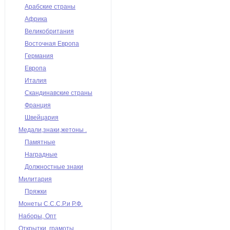
Арабские страны
Африка
Великобритания
Восточная Европа
Германия
Европа
Италия
Скандинавские страны
Франция
Швейцария
Медали,знаки,жетоны .
Памятные
Наградные
Должностные знаки
Милитария
Пряжки
Монеты С.С.С.Р.и Р.Ф.
Наборы, Опт
Открытки, грамоты,