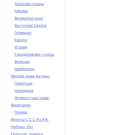
Арабские страны
Африка
Великобритания
Восточная Европа
Германия
Европа
Италия
Скандинавские страны
Франция
Швейцария
Медали,знаки,жетоны .
Памятные
Наградные
Должностные знаки
Милитария
Пряжки
Монеты С.С.С.Р.и Р.Ф.
Наборы, Опт
Открытки, грамоты,