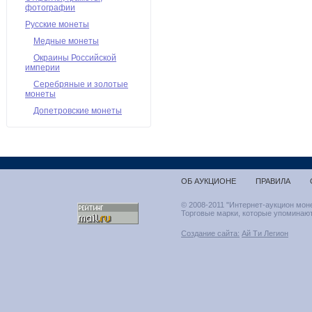
фотографии
Русские монеты
Медные монеты
Окраины Российской
империи
Серебряные и золотые
монеты
Допетровские монеты
ОБ АУКЦИОНЕ
ПРАВИЛА
© 2008-2011 "Интернет-аукцион мон
Торговые марки, которые упоминают
Создание сайта:
Ай Ти Легион