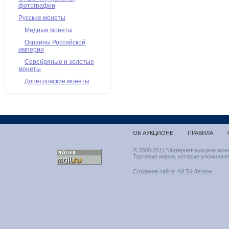
фотографии
Русские монеты
Медные монеты
Окраины Российской
империи
Серебряные и золотые
монеты
Допетровские монеты
ОБ АУКЦИОНЕ
ПРАВИЛА
© 2008-2011 "Интернет-аукцион мон
Торговые марки, которые упоминают
Создание сайта:
Ай Ти Легион