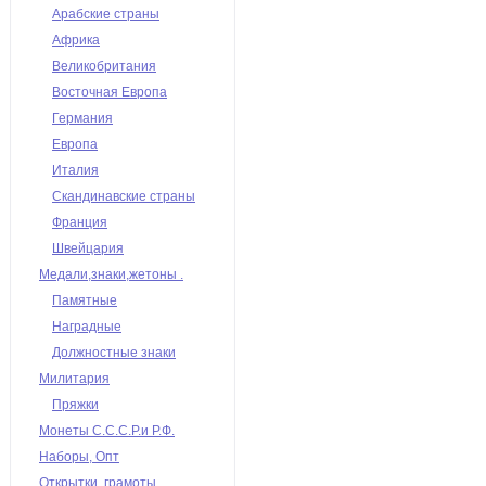
Арабские страны
Африка
Великобритания
Восточная Европа
Германия
Европа
Италия
Скандинавские страны
Франция
Швейцария
Медали,знаки,жетоны .
Памятные
Наградные
Должностные знаки
Милитария
Пряжки
Монеты С.С.С.Р.и Р.Ф.
Наборы, Опт
Открытки, грамоты,