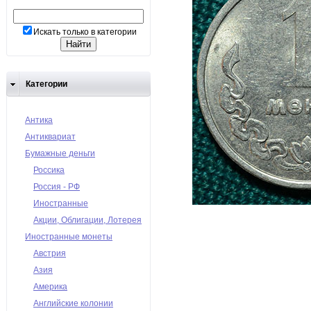
Искать только в категории
Категории
Антика
Антиквариат
Бумажные деньги
Россика
Россия - РФ
Иностранные
Акции, Облигации, Лотерея
Иностранные монеты
Австрия
Азия
Америка
Английские колонии