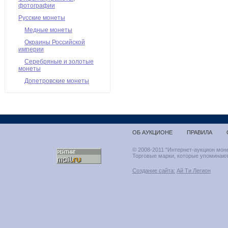
фотографии
Русские монеты
Медные монеты
Окраины Российской
империи
Серебряные и золотые
монеты
Допетровские монеты
ОБ АУКЦИОНЕ
ПРАВИЛА
© 2008-2011 "Интернет-аукцион мон
Торговые марки, которые упоминают
Создание сайта:
Ай Ти Легион