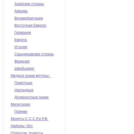
Арабские страны
Африка
Великобритания
Восточная Европа
Германия
Европа
Италия
Скандинавские страны
Франция
Швейцария
Медали,знаки,жетоны .
Памятные
Наградные
Должностные знаки
Милитария
Пряжки
Монеты С.С.С.Р.и Р.Ф.
Наборы, Опт
Открытки, грамоты,