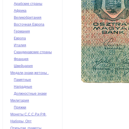
Арабские страны
Африка
Великобритания
Восточная Европа
Германия
Европа
Италия
Скандинавские страны
Франция
Швейцария
Медали,знаки,жетоны .
Памятные
Наградные
Должностные знаки
Милитария
Пряжки
Монеты С.С.С.Р.и Р.Ф.
Наборы, Опт
Открытки, грамоты,