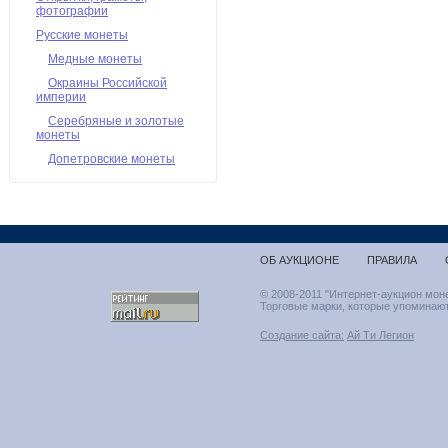
фотографии
Русские монеты
Медные монеты
Окраины Российской
империи
Серебряные и золотые
монеты
Допетровские монеты
ОБ АУКЦИОНЕ
ПРАВИЛА
© 2008-2011 "Интернет-аукцион мон
Торговые марки, которые упоминают
Создание сайта:
Ай Ти Легион