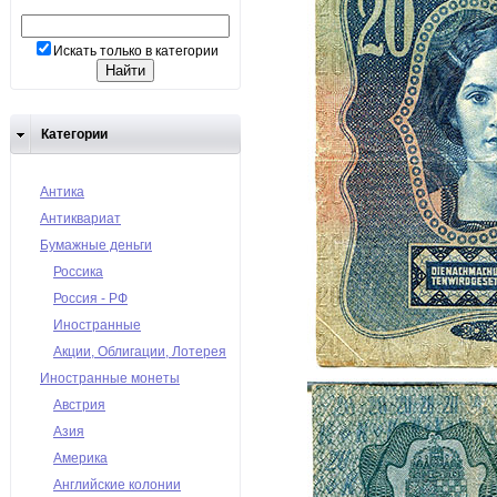
Искать только в категории
Категории
Антика
Антиквариат
Бумажные деньги
Россика
Россия - РФ
Иностранные
Акции, Облигации, Лотерея
Иностранные монеты
Австрия
Азия
Америка
Английские колонии