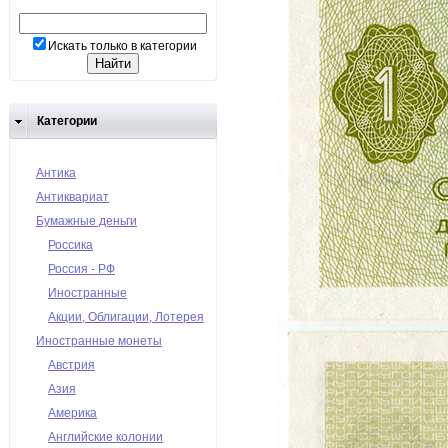
Искать только в категории
Категории
Антика
Антиквариат
Бумажные деньги
Россика
Россия - РФ
Иностранные
Акции, Облигации, Лотерея
Иностранные монеты
Австрия
Азия
Америка
Английские колонии