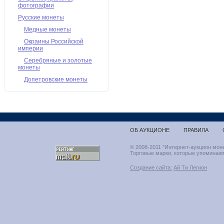
фотографии
Русские монеты
Медные монеты
Окраины Российской
империи
Серебряные и золотые
монеты
Допетровские монеты
ОБ АУКЦИОНЕ
ПРАВИЛА
© 2008-2011 "Интернет-аукцион мон
Торговые марки, которые упоминают
Создание сайта:
Ай Ти Легион