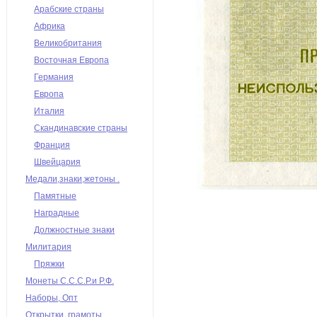
Арабские страны
Африка
Великобритания
Восточная Европа
Германия
Европа
Италия
Скандинавские страны
Франция
Швейцария
Медали,знаки,жетоны .
Памятные
Наградные
Должностные знаки
Милитария
Пряжки
Монеты С.С.С.Р.и Р.Ф.
Наборы, Опт
Открытки, грамоты,