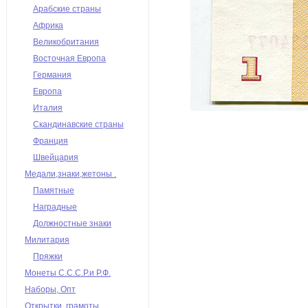
Арабские страны
Африка
Великобритания
Восточная Европа
Германия
Европа
Италия
Скандинавские страны
Франция
Швейцария
Медали,знаки,жетоны .
Памятные
Наградные
Должностные знаки
Милитария
Пряжки
Монеты С.С.С.Р.и Р.Ф.
Наборы, Опт
Открытки, грамоты,