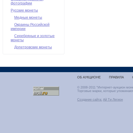
фотографии
Русские монеты
Медные монеты
Окраины Российской
империи
Серебряные и золотые
монеты
Допетровские монеты
ОБ АУКЦИОНЕ
ПРАВИЛА
© 2008-2011 "Интернет-аукцион мон
Торговые марки, которые упоминают
Создание сайта:
Ай Ти Легион