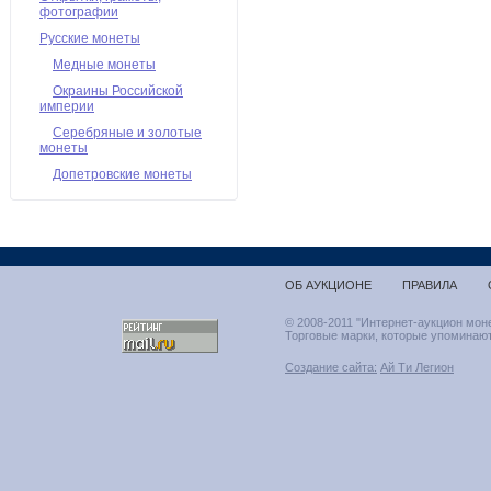
фотографии
Русские монеты
Медные монеты
Окраины Российской
империи
Серебряные и золотые
монеты
Допетровские монеты
ОБ АУКЦИОНЕ
ПРАВИЛА
© 2008-2011 "Интернет-аукцион мон
Торговые марки, которые упоминают
Создание сайта:
Ай Ти Легион