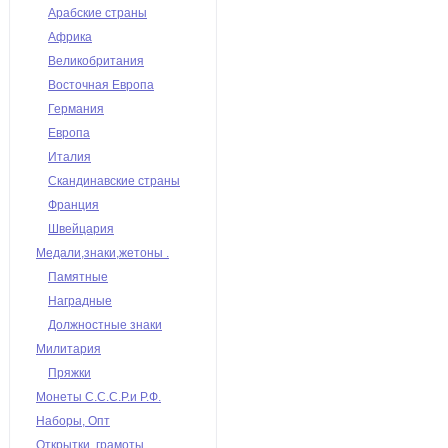
Арабские страны
Африка
Великобритания
Восточная Европа
Германия
Европа
Италия
Скандинавские страны
Франция
Швейцария
Медали,знаки,жетоны .
Памятные
Наградные
Должностные знаки
Милитария
Пряжки
Монеты С.С.С.Р.и Р.Ф.
Наборы, Опт
Открытки, грамоты,