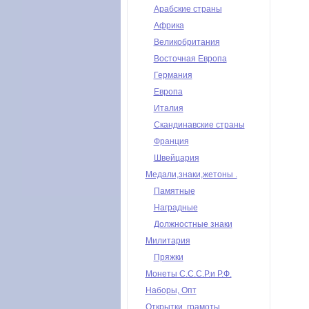
Арабские страны
Африка
Великобритания
Восточная Европа
Германия
Европа
Италия
Скандинавские страны
Франция
Швейцария
Медали,знаки,жетоны .
Памятные
Наградные
Должностные знаки
Милитария
Пряжки
Монеты С.С.С.Р.и Р.Ф.
Наборы, Опт
Открытки, грамоты,