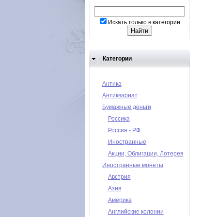
Искать только в категории
Категории
Антика
Антиквариат
Бумажные деньги
Россика
Россия - РФ
Иностранные
Акции, Облигации, Лотерея
Иностранные монеты
Австрия
Азия
Америка
Английские колонии