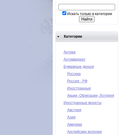
Искать только в категории
Категории
Антика
Антиквариат
Бумажные деньги
Россика
Россия - РФ
Иностранные
Акции, Облигации, Лотерея
Иностранные монеты
Австрия
Азия
Америка
Английские колонии