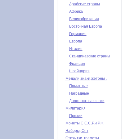
Арабские страны
Африка
Великобритания
Восточная Европа
Германия
Европа
Италия
Скандинавские страны
Франция
Швейцария
Медали,знаки,жетоны .
Памятные
Наградные
Должностные знаки
Милитария
Пряжки
Монеты С.С.С.Р.и Р.Ф.
Наборы, Опт
Открытки, грамоты,