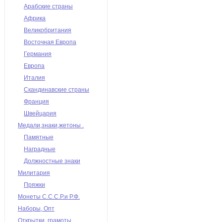
Арабские страны
Африка
Великобритания
Восточная Европа
Германия
Европа
Италия
Скандинавские страны
Франция
Швейцария
Медали,знаки,жетоны .
Памятные
Наградные
Должностные знаки
Милитария
Пряжки
Монеты С.С.С.Р.и Р.Ф.
Наборы, Опт
Открытки, грамоты,