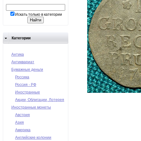
Искать только в категории
Категории
Антика
Антиквариат
Бумажные деньги
Россика
Россия - РФ
Иностранные
Акции, Облигации, Лотерея
Иностранные монеты
Австрия
Азия
Америка
Английские колонии