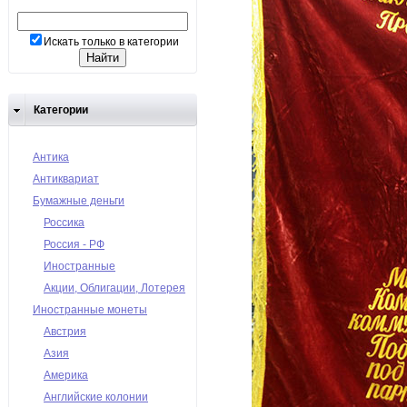
Искать только в категории
Категории
Антика
Антиквариат
Бумажные деньги
Россика
Россия - РФ
Иностранные
Акции, Облигации, Лотерея
Иностранные монеты
Австрия
Азия
Америка
Английские колонии