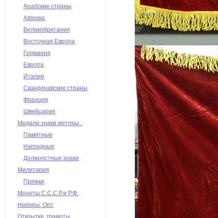
Арабские страны
Африка
Великобритания
Восточная Европа
Германия
Европа
Италия
Скандинавские страны
Франция
Швейцария
Медали,знаки,жетоны .
Памятные
Наградные
Должностные знаки
Милитария
Пряжки
Монеты С.С.С.Р.и Р.Ф.
Наборы, Опт
Открытки, грамоты,