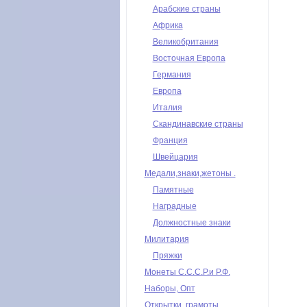
Арабские страны
Африка
Великобритания
Восточная Европа
Германия
Европа
Италия
Скандинавские страны
Франция
Швейцария
Медали,знаки,жетоны .
Памятные
Наградные
Должностные знаки
Милитария
Пряжки
Монеты С.С.С.Р.и Р.Ф.
Наборы, Опт
Открытки, грамоты,