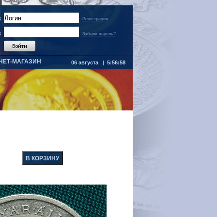
:
Регистрация
:
Забыли пароль?
НЕТ-МАГАЗИН
06 августа
|
5:56:58