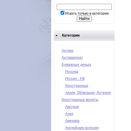
Искать только в категории
Категории
Антика
Антиквариат
Бумажные деньги
Россика
Россия - РФ
Иностранные
Акции, Облигации, Лотерея
Иностранные монеты
Австрия
Азия
Америка
Английские колонии