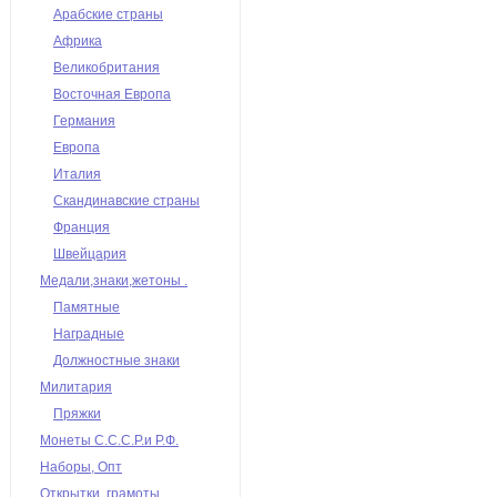
Арабские страны
Африка
Великобритания
Восточная Европа
Германия
Европа
Италия
Скандинавские страны
Франция
Швейцария
Медали,знаки,жетоны .
Памятные
Наградные
Должностные знаки
Милитария
Пряжки
Монеты С.С.С.Р.и Р.Ф.
Наборы, Опт
Открытки, грамоты,