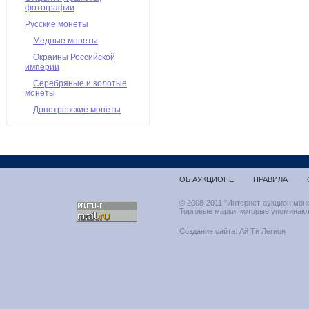
фотографии
Русские монеты
Медные монеты
Окраины Российской
империи
Серебряные и золотые
монеты
Допетровские монеты
ОБ АУКЦИОНЕ
ПРАВИЛА
© 2008-2011 "Интернет-аукцион мон
Торговые марки, которые упоминают
Создание сайта:
Ай Ти Легион