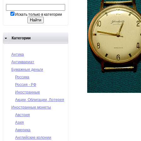
Искать только в категории
Категории
Антика
Антиквариат
Бумажные деньги
Россика
Россия - РФ
Иностранные
Акции, Облигации, Лотерея
Иностранные монеты
Австрия
Азия
Америка
Английские колонии