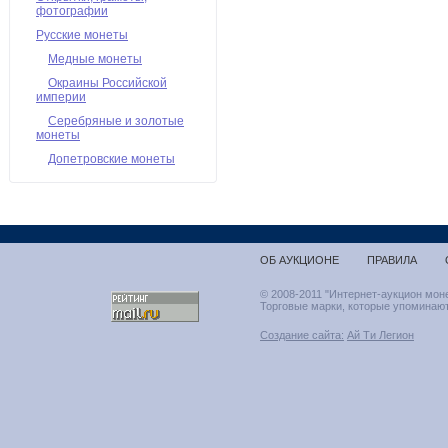
фотографии
Русские монеты
Медные монеты
Окраины Российской
империи
Серебряные и золотые
монеты
Допетровские монеты
ОБ АУКЦИОНЕ
ПРАВИЛА
© 2008-2011 "Интернет-аукцион мон
Торговые марки, которые упоминают
Создание сайта:
Ай Ти Легион