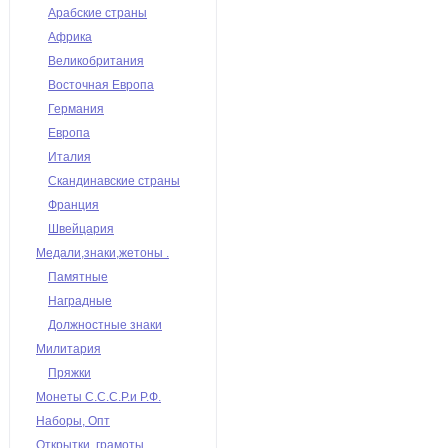
Арабские страны
Африка
Великобритания
Восточная Европа
Германия
Европа
Италия
Скандинавские страны
Франция
Швейцария
Медали,знаки,жетоны .
Памятные
Наградные
Должностные знаки
Милитария
Пряжки
Монеты С.С.С.Р.и Р.Ф.
Наборы, Опт
Открытки, грамоты,