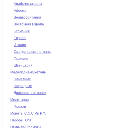
Арабские страны
Африка
Великобритания
Восточная Европа
Германия
Европа
Италия
Скандинавские страны
Франция
Швейцария
Медали,знаки,жетоны .
Памятные
Наградные
Должностные знаки
Милитария
Пряжки
Монеты С.С.С.Р.и Р.Ф.
Наборы, Опт
Открытки, грамоты,