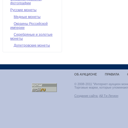
фотографии
Русские монеты
Медные монеты
Окраины Российской
империи
Серебряные и золотые
монеты
Допетровские монеты
ОБ АУКЦИОНЕ
ПРАВИЛА
© 2008-2011 "Интернет-аукцион мон
Торговые марки, которые упоминают
Создание сайта:
Ай Ти Легион