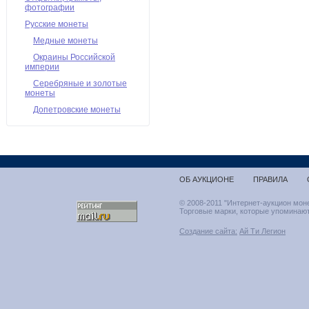
фотографии
Русские монеты
Медные монеты
Окраины Российской
империи
Серебряные и золотые
монеты
Допетровские монеты
ОБ АУКЦИОНЕ
ПРАВИЛА
© 2008-2011 "Интернет-аукцион мон
Торговые марки, которые упоминают
Создание сайта:
Ай Ти Легион