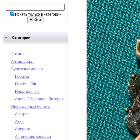
Искать только в категории
Категории
Антика
Антиквариат
Бумажные деньги
Россика
Россия - РФ
Иностранные
Акции, Облигации, Лотерея
Иностранные монеты
Австрия
Азия
Америка
Английские колонии