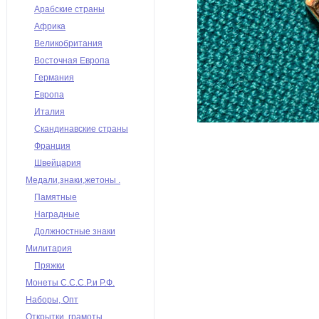
Арабские страны
Африка
Великобритания
Восточная Европа
Германия
Европа
Италия
Скандинавские страны
Франция
Швейцария
Медали,знаки,жетоны .
Памятные
Наградные
Должностные знаки
Милитария
Пряжки
Монеты С.С.С.Р.и Р.Ф.
Наборы, Опт
Открытки, грамоты,