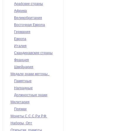
Арабские страны
Африка
Великобритания
Восточная Европа
Германия
Европа
Италия
Скандинавские страны
Франция
Швейцария
Медали,знаки,жетоны .
Памятные
Наградные
Должностные знаки
Милитария
Пряжки
Монеты С.С.С.Р.и Р.Ф.
Наборы, Опт
Открытки, грамоты,