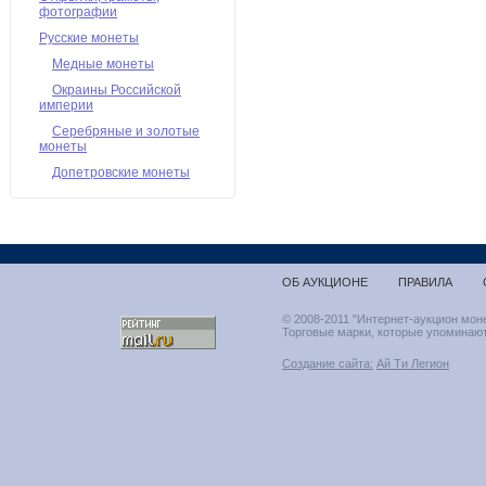
фотографии
Русские монеты
Медные монеты
Окраины Российской
империи
Серебряные и золотые
монеты
Допетровские монеты
ОБ АУКЦИОНЕ
ПРАВИЛА
© 2008-2011 "Интернет-аукцион мон
Торговые марки, которые упоминают
Создание сайта:
Ай Ти Легион