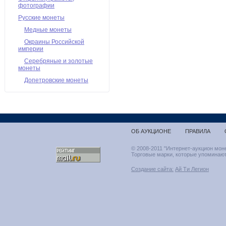
фотографии
Русские монеты
Медные монеты
Окраины Российской
империи
Серебряные и золотые
монеты
Допетровские монеты
ОБ АУКЦИОНЕ
ПРАВИЛА
© 2008-2011 "Интернет-аукцион мон
Торговые марки, которые упоминают
Создание сайта:
Ай Ти Легион