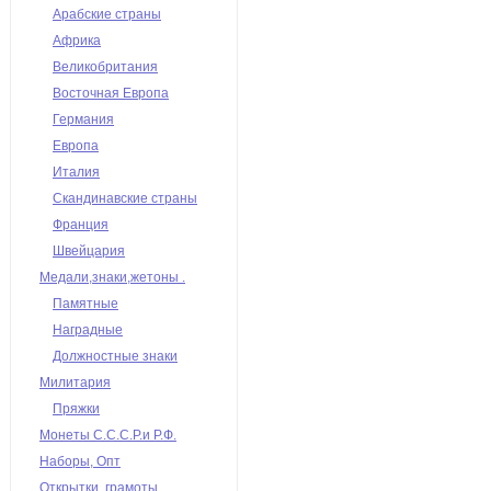
Арабские страны
Африка
Великобритания
Восточная Европа
Германия
Европа
Италия
Скандинавские страны
Франция
Швейцария
Медали,знаки,жетоны .
Памятные
Наградные
Должностные знаки
Милитария
Пряжки
Монеты С.С.С.Р.и Р.Ф.
Наборы, Опт
Открытки, грамоты,