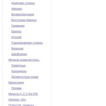
Арабские страны
Африка
Великобритания
Восточная Европа
Германия
Европа
Италия
Скандинавские страны
Франция
Швейцария
Медали,знаки,жетоны .
Памятные
Наградные
Должностные знаки
Милитария
Пряжки
Монеты С.С.С.Р.и Р.Ф.
Наборы, Опт
Открытки, грамоты,