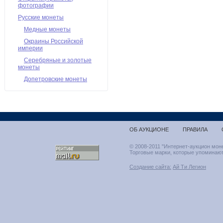
фотографии
Русские монеты
Медные монеты
Окраины Российской
империи
Серебряные и золотые
монеты
Допетровские монеты
ОБ АУКЦИОНЕ
ПРАВИЛА
© 2008-2011 "Интернет-аукцион мон
Торговые марки, которые упоминают
Создание сайта:
Ай Ти Легион