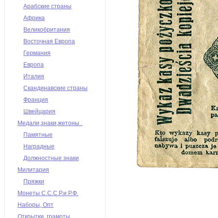
Арабские страны
Африка
Великобритания
Восточная Европа
Германия
Европа
Италия
Скандинавские страны
Франция
Швейцария
Медали,знаки,жетоны .
Памятные
Наградные
Должностные знаки
Милитария
Пряжки
Монеты С.С.С.Р.и Р.Ф.
Наборы, Опт
Открытки, грамоты,