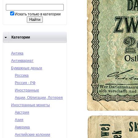
Искать только в категории
Категории
Антика
Антиквариат
Бумажные деньги
Россика
Россия - РФ
Иностранные
Акции, Облигации, Лотерея
Иностранные монеты
Австрия
Азия
Америка
Английские колонии