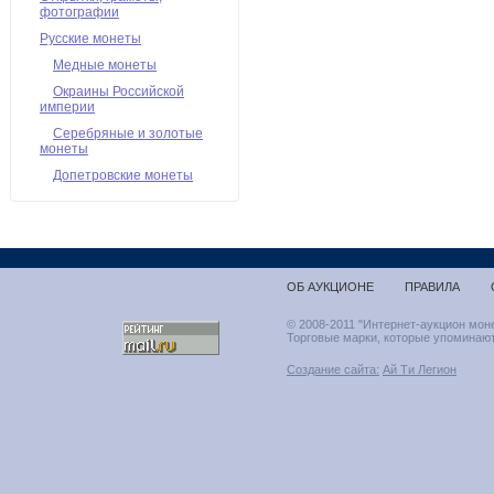
фотографии
Русские монеты
Медные монеты
Окраины Российской
империи
Серебряные и золотые
монеты
Допетровские монеты
ОБ АУКЦИОНЕ
ПРАВИЛА
© 2008-2011 "Интернет-аукцион мон
Торговые марки, которые упоминают
Создание сайта:
Ай Ти Легион