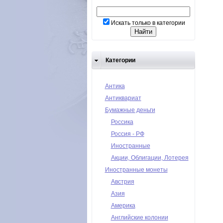
Искать только в категории
Категории
Антика
Антиквариат
Бумажные деньги
Россика
Россия - РФ
Иностранные
Акции, Облигации, Лотерея
Иностранные монеты
Австрия
Азия
Америка
Английские колонии