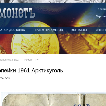
Логин
Пароль
АТА И ДОСТАВКА
ПРИЕМ ПРЕДМЕТОВ
КОНТАКТЫ
ИНТЕР
авная страница
Россия - РФ
опейки 1961 Арктикуголь
407.04р.