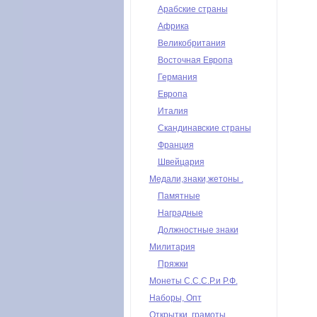
Арабские страны
Африка
Великобритания
Восточная Европа
Германия
Европа
Италия
Скандинавские страны
Франция
Швейцария
Медали,знаки,жетоны .
Памятные
Наградные
Должностные знаки
Милитария
Пряжки
Монеты С.С.С.Р.и Р.Ф.
Наборы, Опт
Открытки, грамоты,