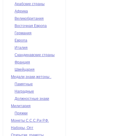
Арабские страны
Африка
Великобритания
Восточная Европа
Германия
Европа
Италия
Скандинавские страны
Франция
Швейцария
Медали,знаки,жетоны .
Памятные
Наградные
Должностные знаки
Милитария
Пряжки
Монеты С.С.С.Р.и Р.Ф.
Наборы, Опт
Открытки, грамоты,