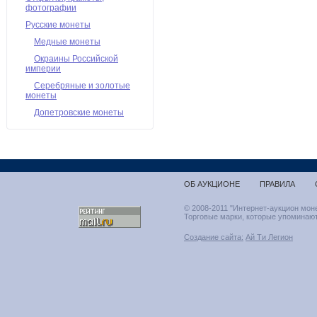
фотографии
Русские монеты
Медные монеты
Окраины Российской
империи
Серебряные и золотые
монеты
Допетровские монеты
ОБ АУКЦИОНЕ
ПРАВИЛА
© 2008-2011 "Интернет-аукцион мон
Торговые марки, которые упоминают
Создание сайта:
Ай Ти Легион