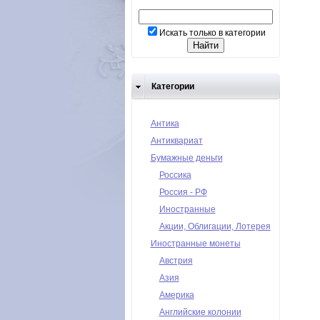
Искать только в категории
Категории
Антика
Антиквариат
Бумажные деньги
Россика
Россия - РФ
Иностранные
Акции, Облигации, Лотерея
Иностранные монеты
Австрия
Азия
Америка
Английские колонии