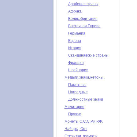
Арабские страны
Африка
Великобритания
Восточная Европа
Германия
Европа
Италия
Скандинавские страны
Франция
Швейцария
Медали,знаки,жетоны .
Памятные
Наградные
Должностные знаки
Милитария
Пряжки
Монеты С.С.С.Р.и Р.Ф.
Наборы, Опт
Открытки, грамоты,